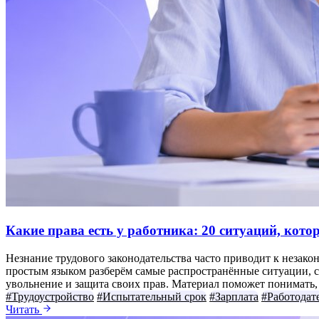
Какие права есть у работника: 20 ситуаций, кот
Незнание трудового законодательства часто приводит к незако
простым языком разберём самые распространённые ситуации, с 
увольнение и защита своих прав. Материал поможет понимать, к
#Трудоустройство
#Испытательный срок
#Зарплата
#Работодат
Читать