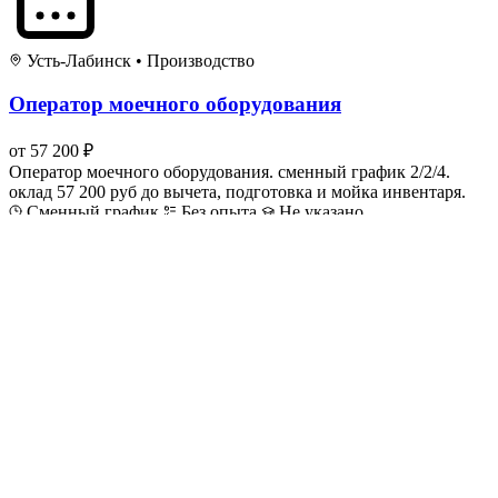
Усть-Лабинск
•
Производство
Оператор моечного оборудования
от 57 200 ₽
Оператор моечного оборудования. сменный график 2/2/4.
оклад 57 200 руб до вычета, подготовка и мойка инвентаря.
Сменный график
Без опыта
Не указано
АО «Тандер»
Подробнее
Усть-Лабинск
•
Транспорт
Водитель-экспедитор категории Е
от 160 000 ₽
Водитель-экспедитор Е. доставка по регионам, оформление