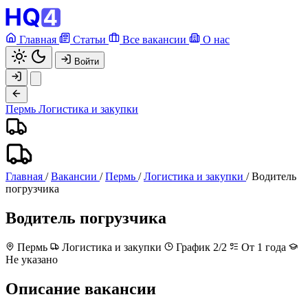
Главная
Статьи
Все вакансии
О нас
Войти
Пермь
Логистика и закупки
Главная
/
Вакансии
/
Пермь
/
Логистика и закупки
/
Водитель
погрузчика
Водитель погрузчика
Пермь
Логистика и закупки
График 2/2
От 1 года
Не указано
Описание вакансии