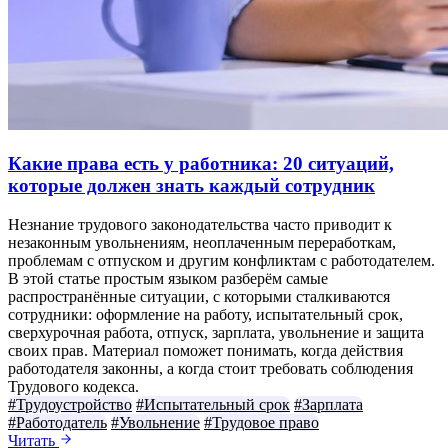
Какие права есть у работника: 20 ситуаций,
которые должен знать каждый сотрудник
Незнание трудового законодательства часто приводит к
незаконным увольнениям, неоплаченным переработкам,
проблемам с отпуском и другим конфликтам с работодателем.
В этой статье простым языком разберём самые
распространённые ситуации, с которыми сталкиваются
сотрудники: оформление на работу, испытательный срок,
сверхурочная работа, отпуск, зарплата, увольнение и защита
своих прав. Материал поможет понимать, когда действия
работодателя законны, а когда стоит требовать соблюдения
Трудового кодекса.
#Трудоустройство
#Испытательный срок
#Зарплата
#Работодатель
#Увольнение
#Трудовое право
Читать