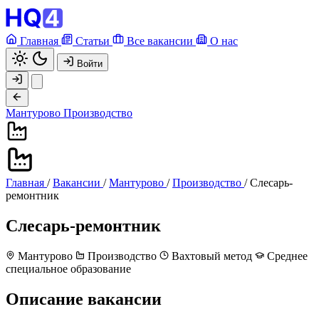
Главная
Статьи
Все вакансии
О нас
Войти
Мантурово
Производство
Главная
/
Вакансии
/
Мантурово
/
Производство
/
Слесарь-
ремонтник
Слесарь-ремонтник
Мантурово
Производство
Вахтовый метод
Среднее
специальное образование
Описание вакансии