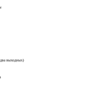
ы
, два выходных)
а