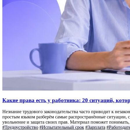
Какие права есть у работника: 20 ситуаций, кот
Незнание трудового законодательства часто приводит к незако
простым языком разберём самые распространённые ситуации, с 
увольнение и защита своих прав. Материал поможет понимать, к
#Трудоустройство
#Испытательный срок
#Зарплата
#Работодат