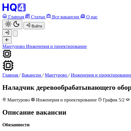
Главная
Статьи
Все вакансии
О нас
Войти
Мантурово
Инженерия и проектирование
Главная
/
Вакансии
/
Мантурово
/
Инженерия и проектировани
Наладчик деревообрабатывающего обо
Мантурово
Инженерия и проектирование
График 5/2
Описание вакансии
Обязанности