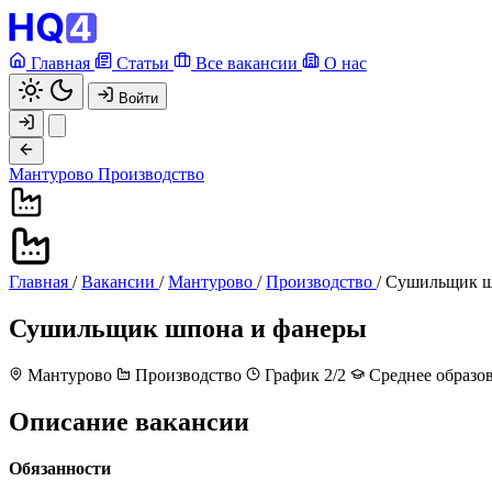
Главная
Статьи
Все вакансии
О нас
Войти
Мантурово
Производство
Главная
/
Вакансии
/
Мантурово
/
Производство
/
Сушильщик ш
Сушильщик шпона и фанеры
Мантурово
Производство
График 2/2
Среднее образо
Описание вакансии
Обязанности