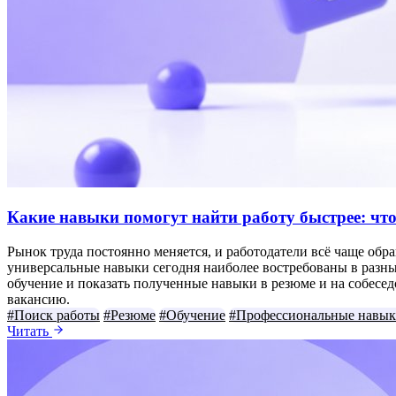
Какие навыки помогут найти работу быстрее: что
Рынок труда постоянно меняется, и работодатели всё чаще обра
универсальные навыки сегодня наиболее востребованы в разны
обучение и показать полученные навыки в резюме и на собес
вакансию.
#Поиск работы
#Резюме
#Обучение
#Профессиональные навы
Читать