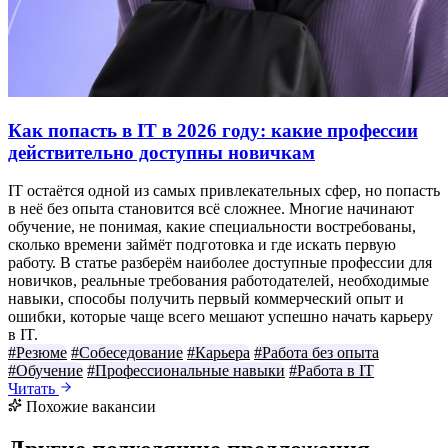
Как попасть в IT в 2026 году: какие профессии
действительно доступны новичкам
IT остаётся одной из самых привлекательных сфер, но попасть
в неё без опыта становится всё сложнее. Многие начинают
обучение, не понимая, какие специальности востребованы,
сколько времени займёт подготовка и где искать первую
работу. В статье разберём наиболее доступные профессии для
новичков, реальные требования работодателей, необходимые
навыки, способы получить первый коммерческий опыт и
ошибки, которые чаще всего мешают успешно начать карьеру
в IT.
#Резюме
#Собеседование
#Карьера
#Работа без опыта
#Обучение
#Профессиональные навыки
#Работа в IT
Читать
Похожие вакансии