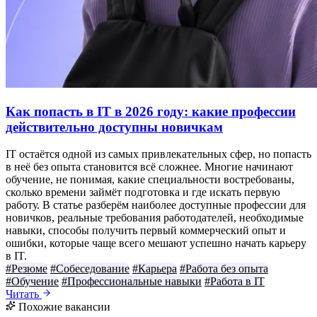
Как попасть в IT в 2026 году: какие профессии
действительно доступны новичкам
IT остаётся одной из самых привлекательных сфер, но попасть
в неё без опыта становится всё сложнее. Многие начинают
обучение, не понимая, какие специальности востребованы,
сколько времени займёт подготовка и где искать первую
работу. В статье разберём наиболее доступные профессии для
новичков, реальные требования работодателей, необходимые
навыки, способы получить первый коммерческий опыт и
ошибки, которые чаще всего мешают успешно начать карьеру
в IT.
#Резюме
#Собеседование
#Карьера
#Работа без опыта
#Обучение
#Профессиональные навыки
#Работа в IT
Читать
Похожие вакансии