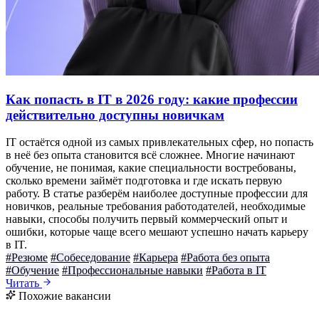
Как попасть в IT в 2026 году: какие профессии
действительно доступны новичкам
IT остаётся одной из самых привлекательных сфер, но попасть
в неё без опыта становится всё сложнее. Многие начинают
обучение, не понимая, какие специальности востребованы,
сколько времени займёт подготовка и где искать первую
работу. В статье разберём наиболее доступные профессии для
новичков, реальные требования работодателей, необходимые
навыки, способы получить первый коммерческий опыт и
ошибки, которые чаще всего мешают успешно начать карьеру
в IT.
#Резюме
#Собеседование
#Карьера
#Работа без опыта
#Обучение
#Профессиональные навыки
#Работа в IT
Читать
Похожие вакансии