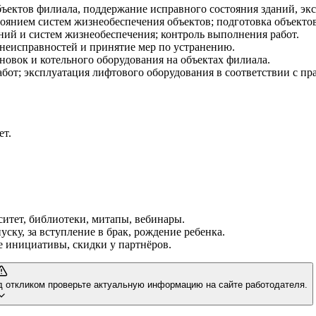
ъектов филиала, поддержание исправного состояния зданий, эк
оянием систем жизнеобеспечения объектов; подготовка объекто
ий и систем жизнеобеспечения; контроль выполнения работ.
 неисправностей и принятие мер по устранению.
овок и котельного оборудования на объектах филиала.
от; эксплуатация лифтового оборудования в соответствии с пр
ет.
итет, библиотеки, митапы, вебинары.
ку, за вступление в брак, рождение ребенка.
 инициативы, скидки у партнёров.
д откликом проверьте актуальную информацию на сайте работодателя.