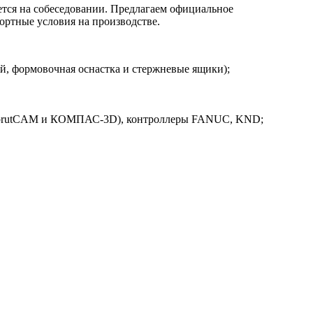
ется на собеседовании. Предлагаем официальное
фортные условия на производстве.
й, формовочная оснастка и стержневые ящики);
но SprutCAM и КОМПАС-3D), контроллеры FANUC, KND;