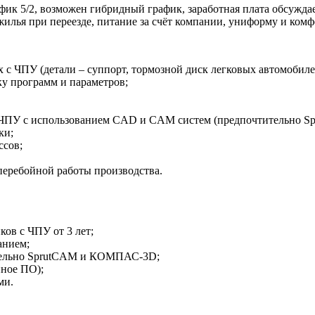
фик 5/2, возможен гибридный график, заработная плата обсужда
 жилья при переезде, питание за счёт компании, униформу и ком
 с ЧПУ (детали – суппорт, тормозной диск легковых автомобиле
ку программ и параметров;
ах с ЧПУ с использованием CAD и CAM систем (предпочтитель
ки;
ссов;
перебойной работы производства.
ов с ЧПУ от 3 лет;
анием;
тельно SprutCAM и КОМПАС-3D;
нное ПО);
ми.