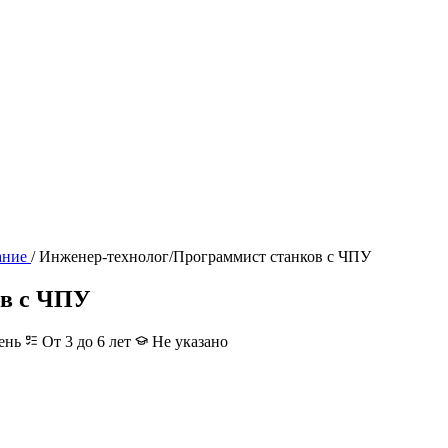
ание
/
Инженер-технолог/Программист станков с ЧПУ
ов с ЧПУ
ень
От 3 до 6 лет
Не указано