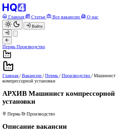
Главная
Статьи
Все вакансии
О нас
Войти
Пермь
Производство
Главная
/
Вакансии
/
Пермь
/
Производство
/
Машинист
компрессорной установки
АРХИВ
Машинист компрессорной
установки
Пермь
Производство
Описание вакансии