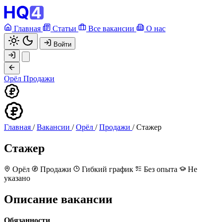
Главная
Статьи
Все вакансии
О нас
Войти
Орёл
Продажи
Главная
/
Вакансии
/
Орёл
/
Продажи
/
Стажер
Стажер
Орёл
Продажи
Гибкий график
Без опыта
Не
указано
Описание вакансии
Обязанности