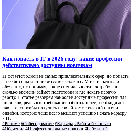
Как попасть в IT в 2026 году: какие профессии
действительно доступны новичкам
IT остаётся одной из самых привлекательных сфер, но попасть
в неё без опыта становится всё сложнее. Многие начинают
обучение, не понимая, какие специальности востребованы,
сколько времени займёт подготовка и где искать первую
работу. В статье разберём наиболее доступные профессии для
новичков, реальные требования работодателей, необходимые
навыки, способы получить первый коммерческий опыт и
ошибки, которые чаще всего мешают успешно начать карьеру
в IT.
#Резюме
#Собеседование
#Карьера
#Работа без опыта
#Обучение
#Профессиональные навыки
#Работа в IT