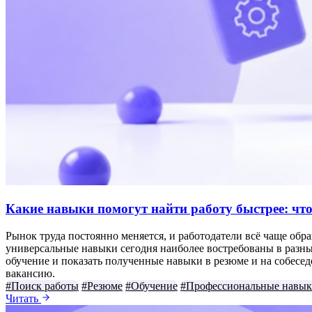
Какие навыки помогут найти работу быстрее: что
Рынок труда постоянно меняется, и работодатели всё чаще обра
универсальные навыки сегодня наиболее востребованы в разны
обучение и показать полученные навыки в резюме и на собес
вакансию.
#Поиск работы
#Резюме
#Обучение
#Профессиональные навы
Читать