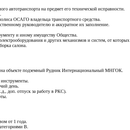
ого автотранспорта на предмет его технической исправности.
.
полиса ОСАГО владельца транспортного средства.
ственному руководителю и аккуратное их заполнение.
рументу и иному имуществу Общества.
лектрооборудования и других механизмов и систем, от которых 
борка салона.
ль на объекте подземный Рудник Интернациональный МНГОК.
 инструменты.
чий день.
., доп. отпуск за работу в РКС).
оты.
ом от 1 года.
атегориями В.