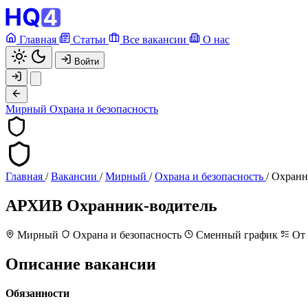
Главная
Статьи
Все вакансии
О нас
Войти
Мирный
Охрана и безопасность
Главная
/
Вакансии
/
Мирный
/
Охрана и безопасность
/
Охранн
АРХИВ
Охранник-водитель
Мирный
Охрана и безопасность
Сменный график
От 
Описание вакансии
Обязанности