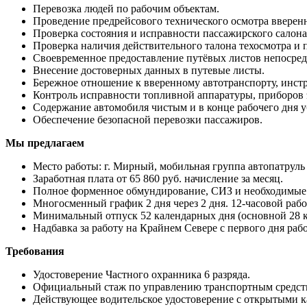
Перевозка людей по рабочим объектам.
Проведение предрейсового технического осмотра вверенн
Проверка состояния и исправности пассажирского салона
Проверка наличия действительного талона техосмотра и 
Своевременное предоставление путёвых листов непосред
Внесение достоверных данных в путевые листы.
Бережное отношение к вверенному автотранспорту, инст
Контроль исправности топливной аппаратуры, приборов э
Содержание автомобиля чистым и в конце рабочего дня у
Обеспечение безопасной перевозки пассажиров.
Мы предлагаем
Место работы: г. Мирный, мобильная группа автопатру
Заработная плата от 65 860 руб. начисление за месяц.
Полное форменное обмундирование, СИЗ и необходимые
Многосменный график 2 дня через 2 дня. 12-часовой рабо
Минимальный отпуск 52 календарных дня (основной 28 к.д
Надбавка за работу на Крайнем Севере с первого дня раб
Требования
Удостоверение Частного охранника 6 разряда.
Официальный стаж по управлению транспортным средств
Действующее водительское удостоверение с открытыми к