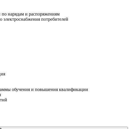
и по нарядам и распоряжениям
го электроснабжения потребителей
ция
граммы обучения и повышения квалификации
я
ятий