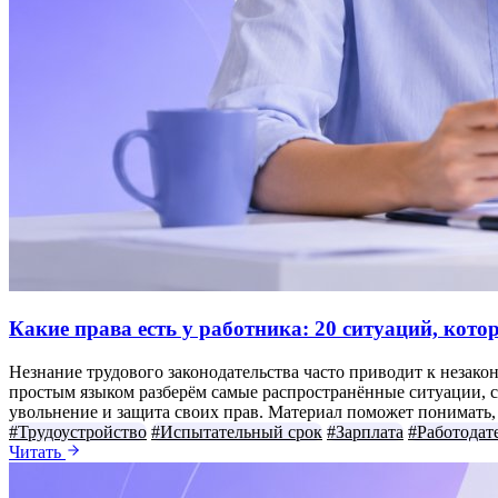
Какие права есть у работника: 20 ситуаций, кот
Незнание трудового законодательства часто приводит к незако
простым языком разберём самые распространённые ситуации, с 
увольнение и защита своих прав. Материал поможет понимать, к
#Трудоустройство
#Испытательный срок
#Зарплата
#Работодат
Читать