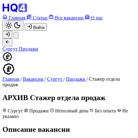
Главная
Статьи
Все вакансии
О нас
Войти
Сургут
Продажи
Главная
/
Вакансии
/
Сургут
/
Продажи
/
Стажер отдела
продаж
АРХИВ
Стажер отдела продаж
Сургут
Продажи
Неполный день
Без опыта
Не
указано
Описание вакансии