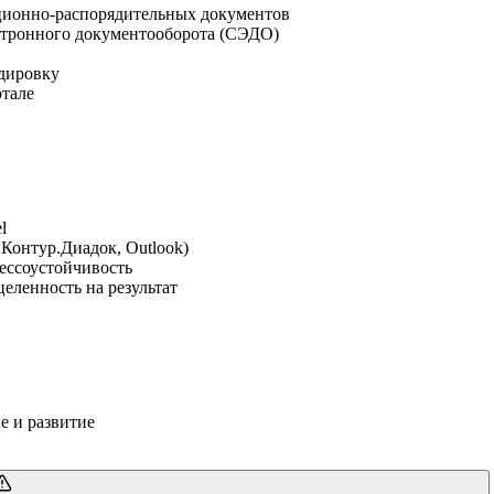
ационно-распорядительных документов
ектронного документооборота (СЭДО)
ндировку
ртале
l
Контур.Диадок, Outlook)
рессоустойчивость
целенность на результат
е и развитие