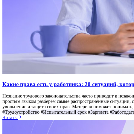
Какие права есть у работника: 20 ситуаций, кот
Незнание трудового законодательства часто приводит к незако
простым языком разберём самые распространённые ситуации, с 
увольнение и защита своих прав. Материал поможет понимать, к
#Трудоустройство
#Испытательный срок
#Зарплата
#Работодат
Читать