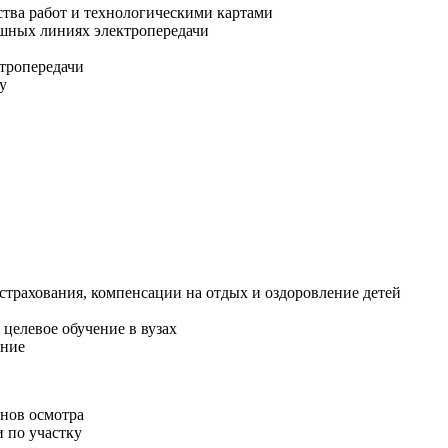
ства работ и технологическими картами
ушных линиях электропередачи
тропередачи
у
трахования, компенсации на отдых и оздоровление детей
целевое обучение в вузах
ение
нов осмотра
 по участку