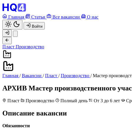
Главная
Статьи
Все вакансии
О нас
Войти
Пласт
Производство
Главная
/
Вакансии
/
Пласт
/
Производство
/
Мастер производст
АРХИВ
Мастер производственного уча
Пласт
Производство
Полный день
От 3 до 6 лет
Сре
Описание вакансии
Обязанности