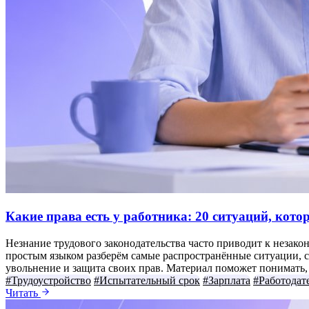
Какие права есть у работника: 20 ситуаций, кот
Незнание трудового законодательства часто приводит к незако
простым языком разберём самые распространённые ситуации, с 
увольнение и защита своих прав. Материал поможет понимать, к
#Трудоустройство
#Испытательный срок
#Зарплата
#Работодат
Читать