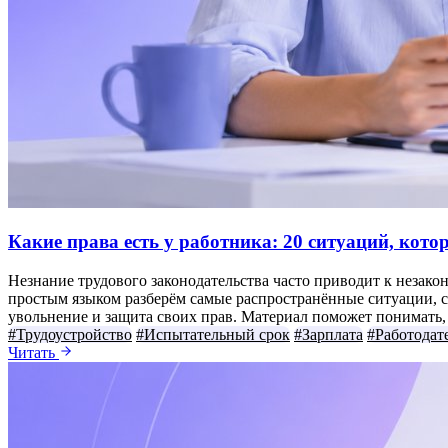
Какие права есть у работника: 20 ситуаций, кот
Незнание трудового законодательства часто приводит к незако
простым языком разберём самые распространённые ситуации, с 
увольнение и защита своих прав. Материал поможет понимать, к
#Трудоустройство
#Испытательный срок
#Зарплата
#Работодат
Читать