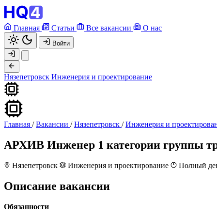
Главная
Статьи
Все вакансии
О нас
Войти
Нязепетровск
Инженерия и проектирование
Главная
/
Вакансии
/
Нязепетровск
/
Инженерия и проектирова
АРХИВ
Инженер 1 категории группы тр
Нязепетровск
Инженерия и проектирование
Полный де
Описание вакансии
Обязанности