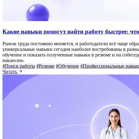
Какие навыки помогут найти работу быстрее: что
Рынок труда постоянно меняется, и работодатели всё чаще обра
универсальные навыки сегодня наиболее востребованы в разны
обучение и показать полученные навыки в резюме и на собес
вакансию.
#Поиск работы
#Резюме
#Обучение
#Профессиональные навы
Читать