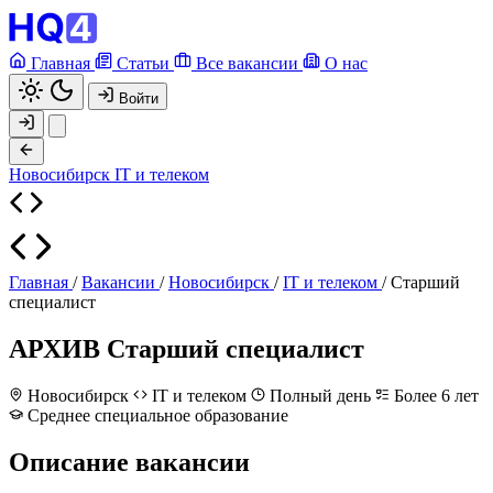
Главная
Статьи
Все вакансии
О нас
Войти
Новосибирск
IT и телеком
Главная
/
Вакансии
/
Новосибирск
/
IT и телеком
/
Старший
специалист
АРХИВ
Старший специалист
Новосибирск
IT и телеком
Полный день
Более 6 лет
Среднее специальное образование
Описание вакансии