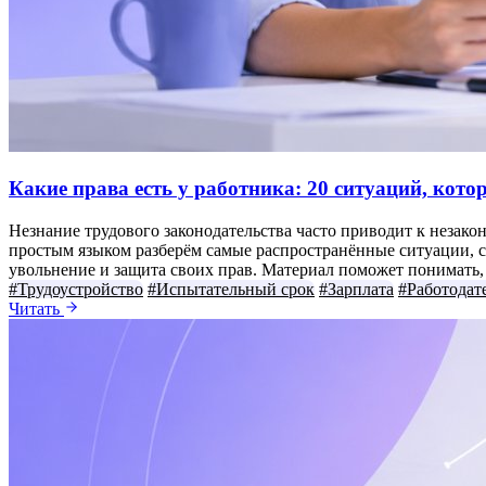
Какие права есть у работника: 20 ситуаций, кот
Незнание трудового законодательства часто приводит к незако
простым языком разберём самые распространённые ситуации, с 
увольнение и защита своих прав. Материал поможет понимать, к
#Трудоустройство
#Испытательный срок
#Зарплата
#Работодат
Читать