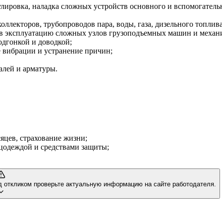
гулировка, наладка сложных устройств основного и вспомогатель
оллекторов, трубопроводов пара, воды, газа, дизельного топли
ча в эксплуатацию сложных узлов грузоподъемных машин и механ
одгонкой и доводкой;
 вибрации и устранение причин;
алей и арматуры.
яцев, страхование жизни;
ецодеждой и средствами защиты;
д откликом проверьте актуальную информацию на сайте работодателя.