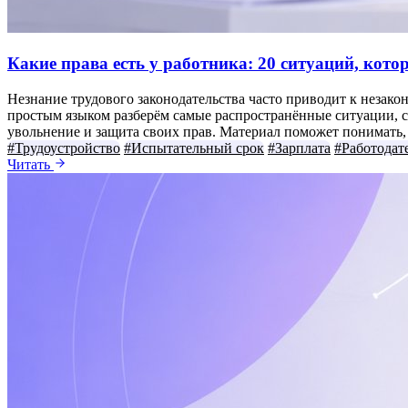
Какие права есть у работника: 20 ситуаций, кот
Незнание трудового законодательства часто приводит к незако
простым языком разберём самые распространённые ситуации, с 
увольнение и защита своих прав. Материал поможет понимать, к
#Трудоустройство
#Испытательный срок
#Зарплата
#Работодат
Читать