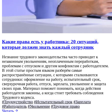
Какие права есть у работника: 20 ситуаций,
которые должен знать каждый сотрудник
Незнание трудового законодательства часто приводит к
незаконным увольнениям, неоплаченным переработкам,
проблемам с отпуском и другим конфликтам с работодателем.
В этой статье простым языком разберём самые
распространённые ситуации, с которыми сталкиваются
сотрудники: оформление на работу, испытательный срок,
сверхурочная работа, отпуск, зарплата, увольнение и защита
своих прав. Материал поможет понимать, когда действия
работодателя законны, а когда стоит требовать соблюдения
Трудового кодекса.
#Трудоустройство
#Испытательный срок
#Зарплата
#Работодатель
#Увольнение
#Трудовое право
Читать