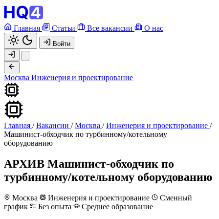
Главная
Статьи
Все вакансии
О нас
Войти
Москва
Инженерия и проектирование
Главная
/
Вакансии
/
Москва
/
Инженерия и проектирование
/
Машинист-обходчик по турбинному/котельному
оборудованию
АРХИВ
Машинист-обходчик по
турбинному/котельному оборудованию
Москва
Инженерия и проектирование
Сменный
график
Без опыта
Среднее образование