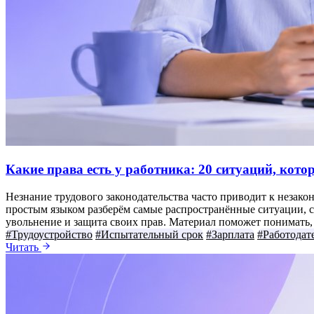
Какие права есть у работника: 20 ситуаций, кот
Незнание трудового законодательства часто приводит к незако
простым языком разберём самые распространённые ситуации, с 
увольнение и защита своих прав. Материал поможет понимать, к
#Трудоустройство
#Испытательный срок
#Зарплата
#Работодат
Читать