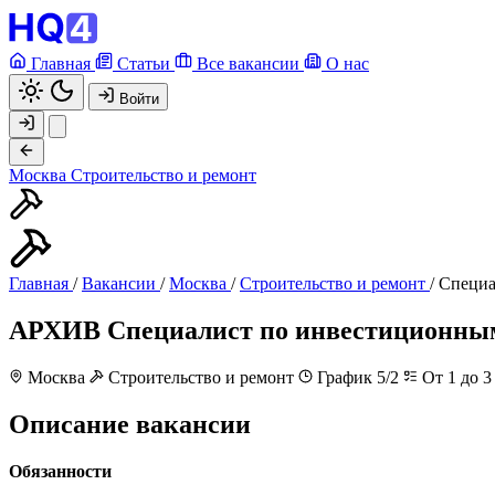
Главная
Статьи
Все вакансии
О нас
Войти
Москва
Строительство и ремонт
Главная
/
Вакансии
/
Москва
/
Строительство и ремонт
/
Специа
АРХИВ
Специалист по инвестиционны
Москва
Строительство и ремонт
График 5/2
От 1 до 3
Описание вакансии
Обязанности