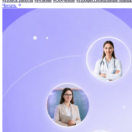
#Поиск работы
#Резюме
#Обучение
#Профессиональные навы
Читать