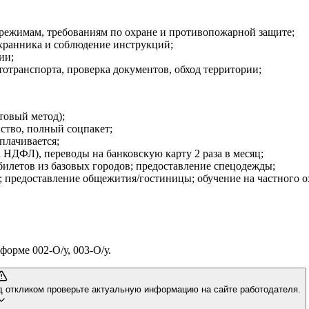
режимам, требованиям по охране и противопожарной защите;
хранника и соблюдение инструкций;
ии;
отранспорта, проверка документов, обход территории;
товый метод);
ство, полный соцпакет;
плачивается;
та НДФЛ), переводы на банковскую карту 2 раза в месяц;
билетов из базовых городов; предоставление спецодежды;
 предоставление общежития/гостиницы; обучение на частного ох
форме 002-О/у, 003-О/у.
д откликом проверьте актуальную информацию на сайте работодателя.