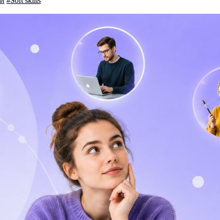
ки
#Soft skills