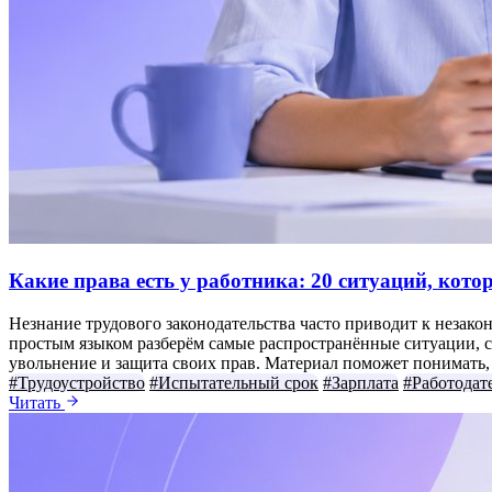
Какие права есть у работника: 20 ситуаций, кот
Незнание трудового законодательства часто приводит к незако
простым языком разберём самые распространённые ситуации, с 
увольнение и защита своих прав. Материал поможет понимать, к
#Трудоустройство
#Испытательный срок
#Зарплата
#Работодат
Читать