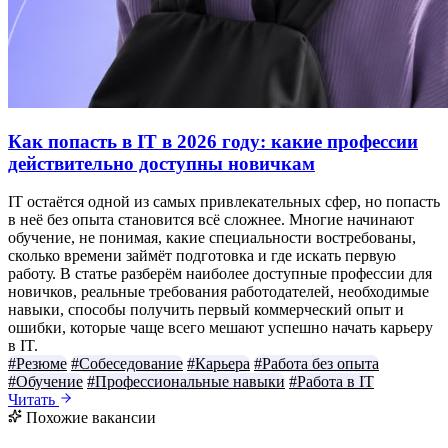
Как попасть в IT в 2026 году: какие профессии
действительно доступны новичкам
IT остаётся одной из самых привлекательных сфер, но попасть
в неё без опыта становится всё сложнее. Многие начинают
обучение, не понимая, какие специальности востребованы,
сколько времени займёт подготовка и где искать первую
работу. В статье разберём наиболее доступные профессии для
новичков, реальные требования работодателей, необходимые
навыки, способы получить первый коммерческий опыт и
ошибки, которые чаще всего мешают успешно начать карьеру
в IT.
#Резюме
#Собеседование
#Карьера
#Работа без опыта
#Обучение
#Профессиональные навыки
#Работа в IT
Читать
Похожие вакансии