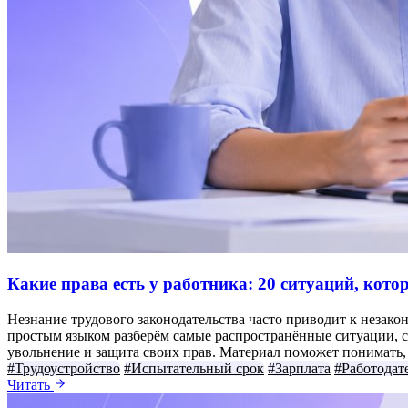
Какие права есть у работника: 20 ситуаций, кот
Незнание трудового законодательства часто приводит к незако
простым языком разберём самые распространённые ситуации, с 
увольнение и защита своих прав. Материал поможет понимать, к
#Трудоустройство
#Испытательный срок
#Зарплата
#Работодат
Читать