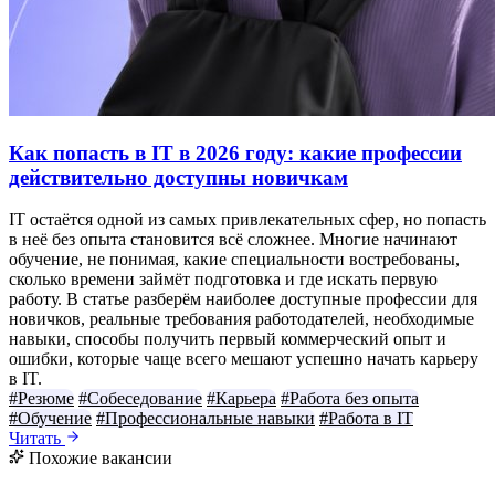
Как попасть в IT в 2026 году: какие профессии
действительно доступны новичкам
IT остаётся одной из самых привлекательных сфер, но попасть
в неё без опыта становится всё сложнее. Многие начинают
обучение, не понимая, какие специальности востребованы,
сколько времени займёт подготовка и где искать первую
работу. В статье разберём наиболее доступные профессии для
новичков, реальные требования работодателей, необходимые
навыки, способы получить первый коммерческий опыт и
ошибки, которые чаще всего мешают успешно начать карьеру
в IT.
#Резюме
#Собеседование
#Карьера
#Работа без опыта
#Обучение
#Профессиональные навыки
#Работа в IT
Читать
Похожие вакансии